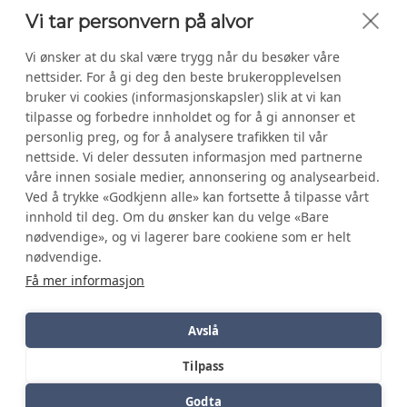
Vi tar personvern på alvor
Vi ønsker at du skal være trygg når du besøker våre
nettsider. For å gi deg den beste brukeropplevelsen
bruker vi cookies (informasjonskapsler) slik at vi kan
tilpasse og forbedre innholdet og for å gi annonser et
personlig preg, og for å analysere trafikken til vår
Hund
|
Katt
|
Fugl
|
Gnager
|
Reptil
nettside. Vi deler dessuten informasjon med partnerne
våre innen sosiale medier, annonsering og analysearbeid.
|
Fisk
|
Om Zoologen
Ved å trykke «Godkjenn alle» kan fortsette å tilpasse vårt
|
Om Zookrabaten
innhold til deg. Om du ønsker kan du velge «Bare
nødvendige», og vi lagerer bare cookiene som er helt
nødvendige.
Personvernerklæring
Få mer informasjon
© Zoologen AS 2026
Avslå
Tilpass
Godta