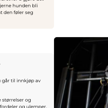
jerne hunden bli
at den føler seg
r
går til innkjøp av
 størrelser og
 fordeler og ulemper.