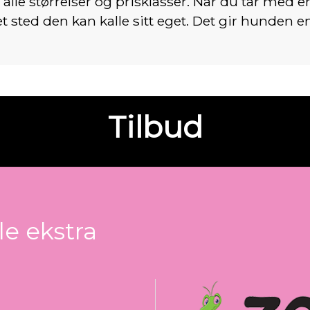
lle størrelser og prisklasser. Når du tar med e
et sted den kan kalle sitt eget. Det gir hunden en f
Tilbud
le ekstra