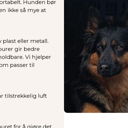
fortabelt. Hunden bør
en ikke så mye at
plast eller metall.
burer gir bedre
holdbare. Vi hjelper
om passer til
 tilstrekkelig luft
uret for å gjøre det