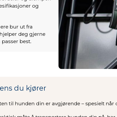
pesifikasjoner og
iere bur ut fra
 hjelper deg gjerne
passer best.
ns du kjører
ten til hunden din er avgjørende – spesielt når 
praktisk måte å transportere hunden din på, har 