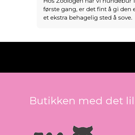
Hos Zoologen har vi hundebur i a
første gang, er det fint å gi den 
et ekstra behagelig sted å sove.
Butikken med det lil