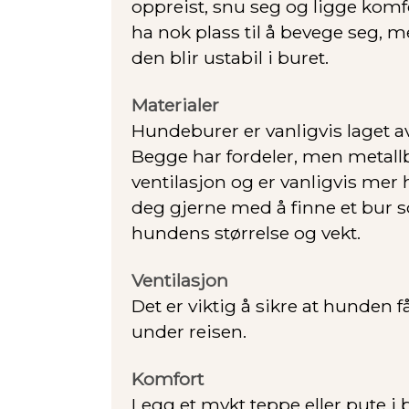
oppreist, snu seg og ligge kom
ha nok plass til å bevege seg, m
den blir ustabil i buret.
Materialer
Hundeburer er vanligvis laget av 
Begge har fordeler, men metall
ventilasjon og er vanligvis mer 
deg gjerne med å finne et bur s
hundens størrelse og vekt.
Ventilasjon
Det er viktig å sikre at hunden får
under reisen.
Komfort
Legg et mykt teppe eller pute i b