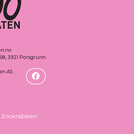
en.no
68, 3921 Porsgrunn
en AS
Zookrabaten