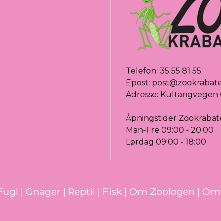
Telefon:
35 55 81 55
Epost:
post@zookrabat
Adresse: Kultangvegen 
Åpningstider Zookrabat
Man-Fre 09:00 - 20:00
Lørdag 09:00 - 18:00
Fugl
|
Gnager
|
Reptil
|
Fisk
|
Om Zoologen
|
Om 