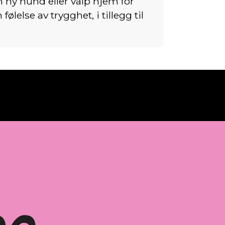
n ny hund eller valp hjem for
ølelse av trygghet, i tillegg til