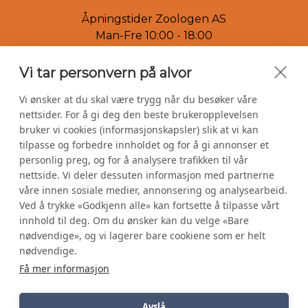
Åpningstider Zoologen AS
Man-Fre 10:00 - 18:00
Lørdag 10:00 - 16:00
Vi tar personvern på alvor
Vi ønsker at du skal være trygg når du besøker våre
nettsider. For å gi deg den beste brukeropplevelsen
bruker vi cookies (informasjonskapsler) slik at vi kan
tilpasse og forbedre innholdet og for å gi annonser et
personlig preg, og for å analysere trafikken til vår
Hund
|
Katt
|
Fugl
|
Gnager
|
Reptil
nettside. Vi deler dessuten informasjon med partnerne
våre innen sosiale medier, annonsering og analysearbeid.
|
Fisk
|
Om Zookrabaten
Ved å trykke «Godkjenn alle» kan fortsette å tilpasse vårt
|
Om Zoologen
innhold til deg. Om du ønsker kan du velge «Bare
nødvendige», og vi lagerer bare cookiene som er helt
nødvendige.
Personvernerklæring
Få mer informasjon
© Zoologen AS 2024
Avslå